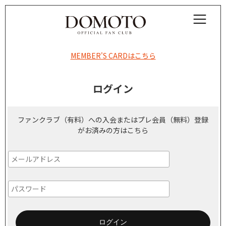
MEMBER'S CARDはこちら
ログイン
ファンクラブ（有料）への入会またはプレ会員（無料）登録
がお済みの方はこちら